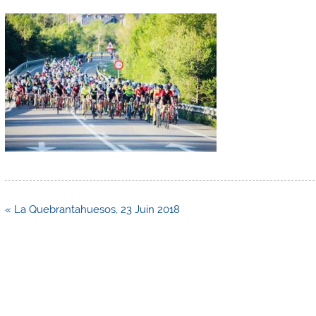
Navigation
« La Quebrantahuesos, 23 Juin 2018
de
l’article