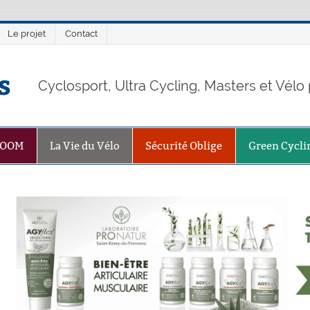
Le projet
Contact
s
Cyclosport, Ultra Cycling, Masters et Vél
ZOOM
La Vie du Vélo
Sécurité Oblige
Green Cycli