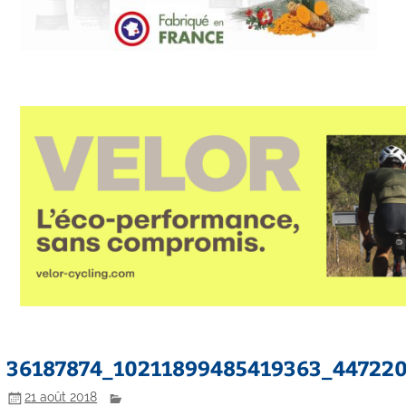
36187874_10211899485419363_44722
21 août 2018