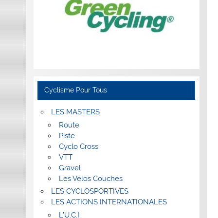
Cyclisme Pour Tous
LES MASTERS
Route
Piste
Cyclo Cross
VTT
Gravel
Les Vélos Couchés
LES CYCLOSPORTIVES
LES ACTIONS INTERNATIONALES
L’U.C.I.