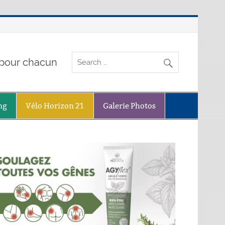
o pour chacun
ng
Vélo Horizon 21
Galerie Photos