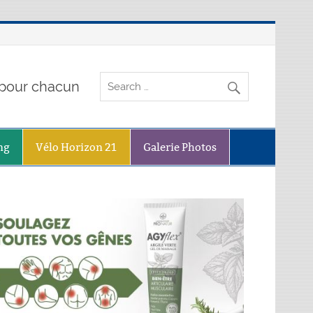
o pour chacun
ng
Vélo Horizon 21
Galerie Photos