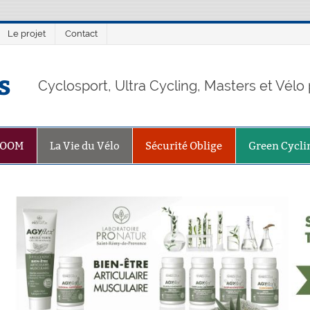
Le projet
Contact
s
Cyclosport, Ultra Cycling, Masters et Vél
ZOOM
La Vie du Vélo
Sécurité Oblige
Green Cycli