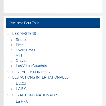
Cyclisme Pour Tous
LES MASTERS
Route
Piste
Cyclo Cross
VTT
Gravel
Les Vélos Couchés
LES CYCLOSPORTIVES
LES ACTIONS INTERNATIONALES
L’U.C.I.
L’A.E.C
LES ACTIONS NATIONALES
La F.F.C