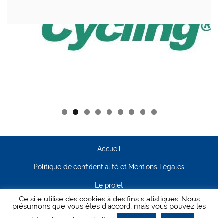
Accueil
Politique de confidentialité et Mentions Légales
Le projet
Ce site utilise des cookies à des fins statistiques. Nous
Contact
présumons que vous êtes d'accord, mais vous pouvez les