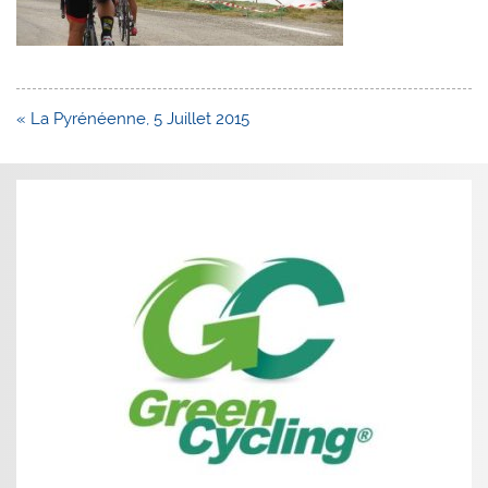
Navigation
« La Pyrénéenne, 5 Juillet 2015
de
l’article