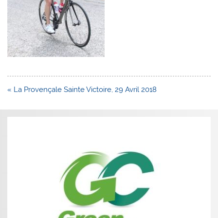
Navigation
« La Provençale Sainte Victoire, 29 Avril 2018
de
l’article