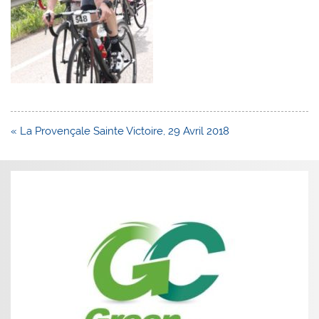
Navigation
« La Provençale Sainte Victoire, 29 Avril 2018
de
l’article