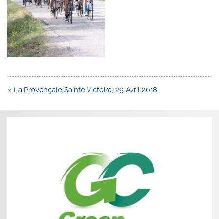
Navigation
« La Provençale Sainte Victoire, 29 Avril 2018
de
l’article