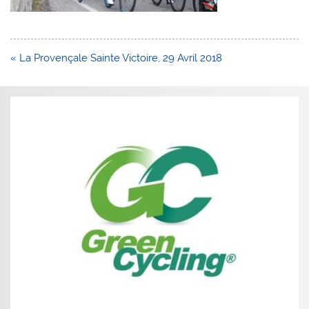
Navigation
« La Provençale Sainte Victoire, 29 Avril 2018
de
l’article