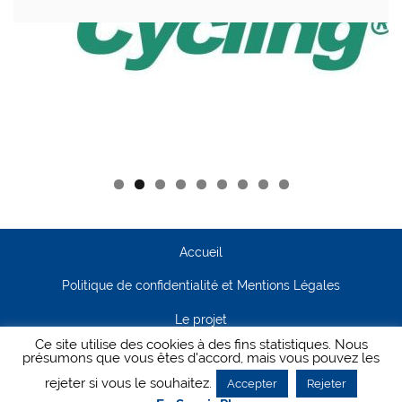
Accueil
Politique de confidentialité et Mentions Légales
Le projet
Ce site utilise des cookies à des fins statistiques. Nous
Contact
présumons que vous êtes d'accord, mais vous pouvez les
rejeter si vous le souhaitez.
Accepter
Rejeter
Creanet64
- Pour Cyclisme Pour Tous