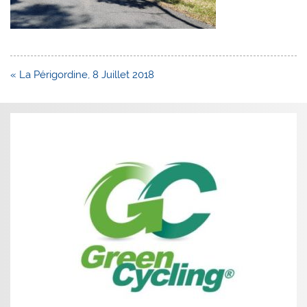
Navigation
« La Périgordine, 8 Juillet 2018
de
l’article