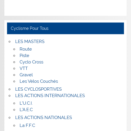
Cyclisme Pour Tous
LES MASTERS
Route
Piste
Cyclo Cross
VTT
Gravel
Les Vélos Couchés
LES CYCLOSPORTIVES
LES ACTIONS INTERNATIONALES
L’U.C.I.
L’A.E.C
LES ACTIONS NATIONALES
La F.F.C