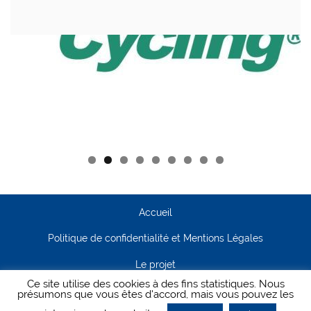
Accueil
Politique de confidentialité et Mentions Légales
Le projet
Ce site utilise des cookies à des fins statistiques. Nous
Contact
présumons que vous êtes d'accord, mais vous pouvez les