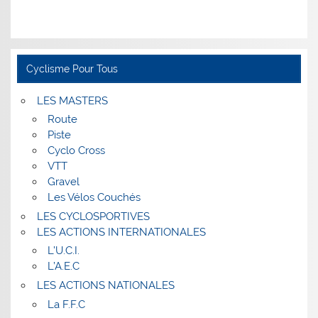
Cyclisme Pour Tous
LES MASTERS
Route
Piste
Cyclo Cross
VTT
Gravel
Les Vélos Couchés
LES CYCLOSPORTIVES
LES ACTIONS INTERNATIONALES
L’U.C.I.
L’A.E.C
LES ACTIONS NATIONALES
La F.F.C