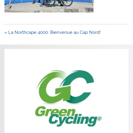
Navigation
« La Northcape 4000: Bienvenue au Cap Nord!
de
l’article