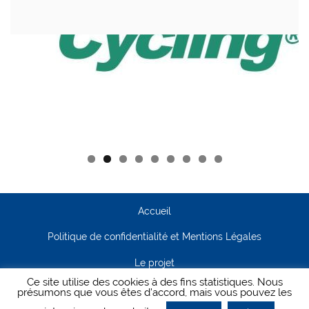
Accueil
Politique de confidentialité et Mentions Légales
Le projet
Ce site utilise des cookies à des fins statistiques. Nous
Contact
présumons que vous êtes d'accord, mais vous pouvez les