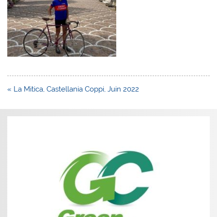
Navigation
« La Mitica, Castellania Coppi, Juin 2022
de
l’article