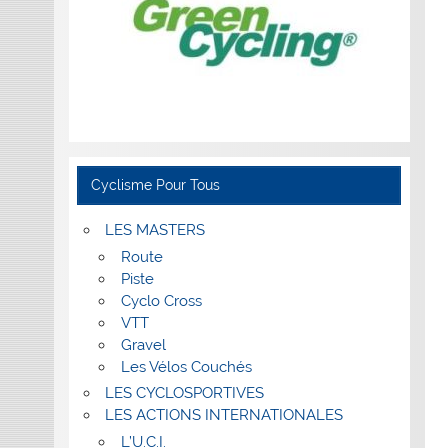
Cyclisme Pour Tous
LES MASTERS
Route
Piste
Cyclo Cross
VTT
Gravel
Les Vélos Couchés
LES CYCLOSPORTIVES
LES ACTIONS INTERNATIONALES
L’U.C.I.