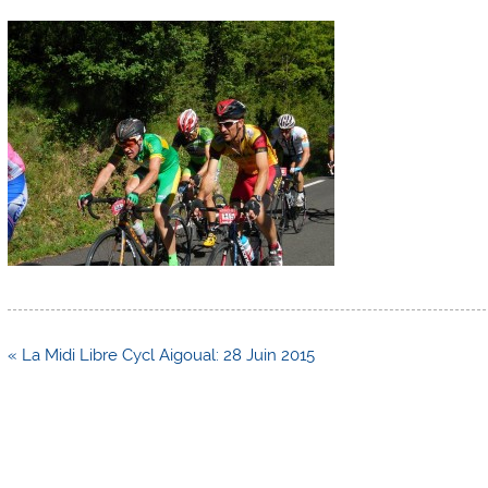
Navigation
« La Midi Libre Cycl Aigoual: 28 Juin 2015
de
l’article