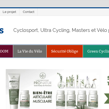
Le projet
Contact
s
Cyclosport, Ultra Cycling, Masters et Vél
ZOOM
La Vie du Vélo
Sécurité Oblige
Green Cycli