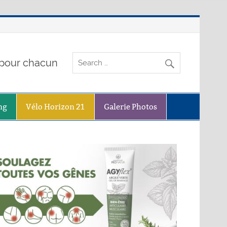
o pour chacun
ng
Vélo Horizon 21
Galerie Photos