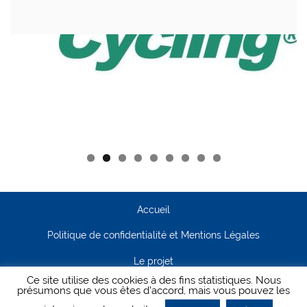
Accueil
Politique de confidentialité et Mentions Légales
Le projet
Ce site utilise des cookies à des fins statistiques. Nous
Contact
présumons que vous êtes d'accord, mais vous pouvez les