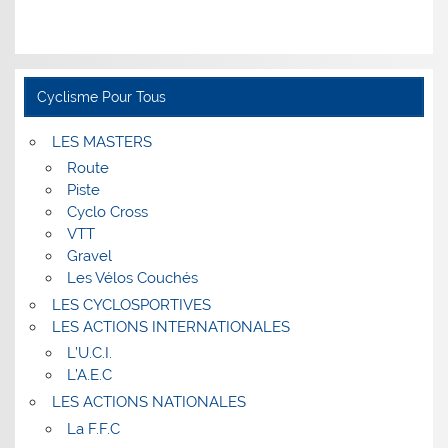
Cyclisme Pour Tous
LES MASTERS
Route
Piste
Cyclo Cross
VTT
Gravel
Les Vélos Couchés
LES CYCLOSPORTIVES
LES ACTIONS INTERNATIONALES
L’U.C.I.
L’A.E.C
LES ACTIONS NATIONALES
La F.F.C