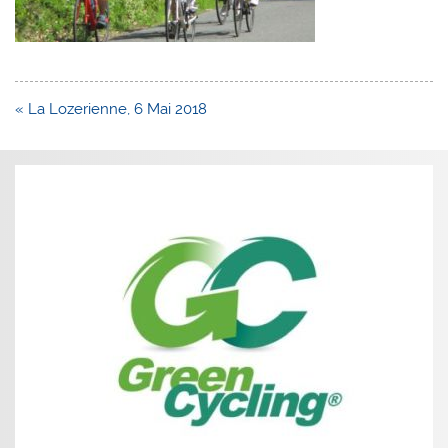
Navigation
« La Lozerienne, 6 Mai 2018
de
l’article