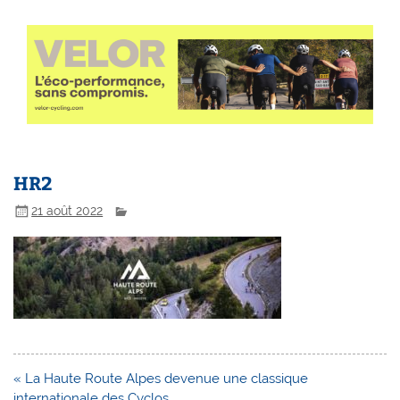
HR2
21 août 2022
Navigation
« La Haute Route Alpes devenue une classique
de
internationale des Cyclos…