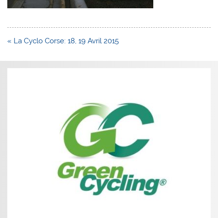
Navigation
« La Cyclo Corse: 18, 19 Avril 2015
de
l’article