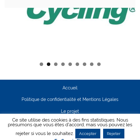
Accueil
Politique de confidentialité et Mentions Légales
Le projet
Ce site utilise des cookies à des fins statistiques. Nous
Contact
présumons que vous êtes d'accord, mais vous pouvez les
rejeter si vous le souhaitez.
Accepter
Rejeter
Creanet64
- Pour Cyclisme Pour Tous