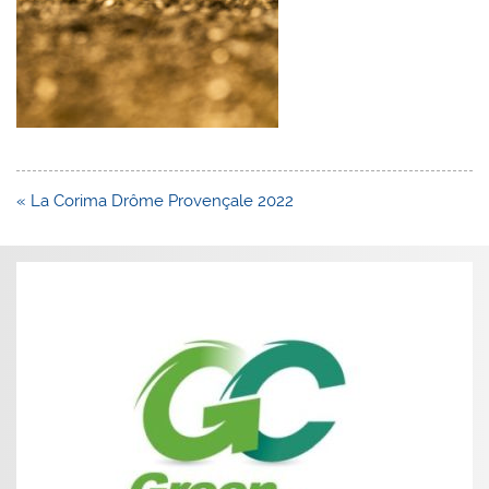
Navigation
« La Corima Drôme Provençale 2022
de
l’article