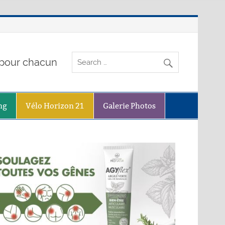
o pour chacun
ng
Vélo Horizon 21
Galerie Photos