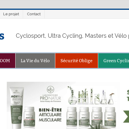
Le projet
Contact
s
Cyclosport, Ultra Cycling, Masters et Vél
ZOOM
La Vie du Vélo
Sécurité Oblige
Green Cycli