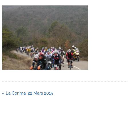
Navigation
« La Corima: 22 Mars 2015
de
l’article