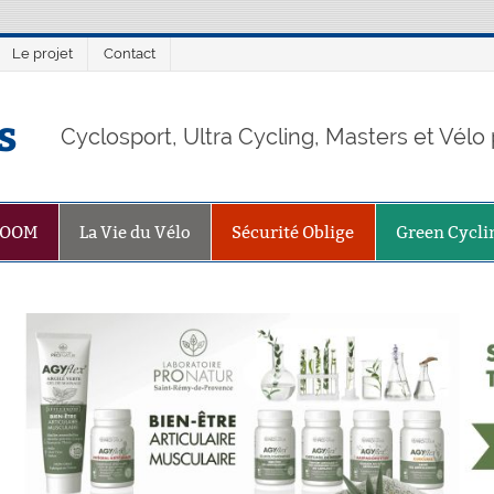
Le projet
Contact
s
Cyclosport, Ultra Cycling, Masters et Vél
ZOOM
La Vie du Vélo
Sécurité Oblige
Green Cycli