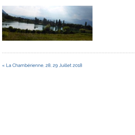
Navigation
« La Chambérienne, 28, 29 Juillet 2018
de
l’article