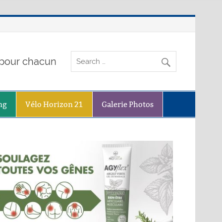
o pour chacun
ng
Vélo Horizon 21
Galerie Photos