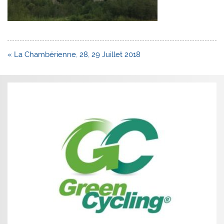
Navigation
« La Chambérienne, 28, 29 Juillet 2018
de
l’article