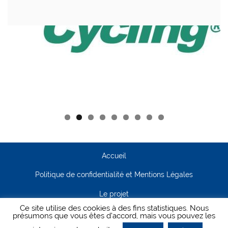
Accueil
Politique de confidentialité et Mentions Légales
Le projet
Ce site utilise des cookies à des fins statistiques. Nous
Contact
présumons que vous êtes d'accord, mais vous pouvez les