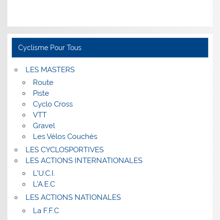
Cyclisme Pour Tous
LES MASTERS
Route
Piste
Cyclo Cross
VTT
Gravel
Les Vélos Couchés
LES CYCLOSPORTIVES
LES ACTIONS INTERNATIONALES
L’U.C.I.
L’A.E.C
LES ACTIONS NATIONALES
La F.F.C