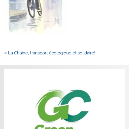
Navigation
« La Chaine, transport écologique et solidaire!
de
l’article