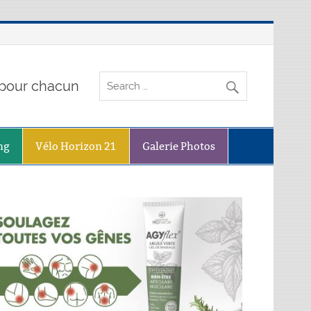
o pour chacun
ng
Vélo Horizon 21
Galerie Photos