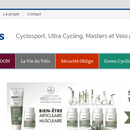
Le projet
Contact
s
Cyclosport, Ultra Cycling, Masters et Vél
ZOOM
La Vie du Vélo
Sécurité Oblige
Green Cycli