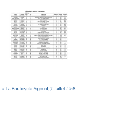
Navigation
« La Bouticycle Aigoual, 7 Juillet 2018
de
l’article