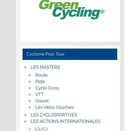
Cyclisme Pour Tous
LES MASTERS
Route
Piste
Cyclo Cross
VTT
Gravel
Les Vélos Couchés
LES CYCLOSPORTIVES
LES ACTIONS INTERNATIONALES
L’U.C.I.