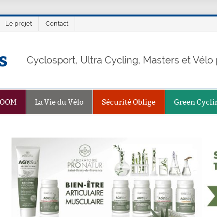
Le projet
Contact
s
Cyclosport, Ultra Cycling, Masters et Vél
ZOOM
La Vie du Vélo
Sécurité Oblige
Green Cycli