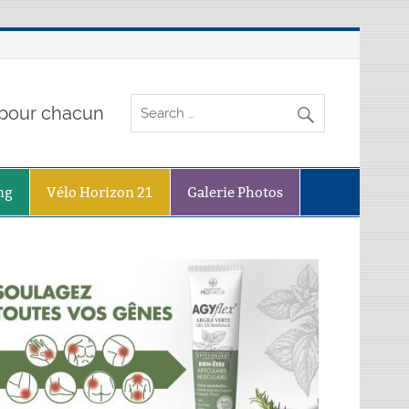
o pour chacun
ng
Vélo Horizon 21
Galerie Photos