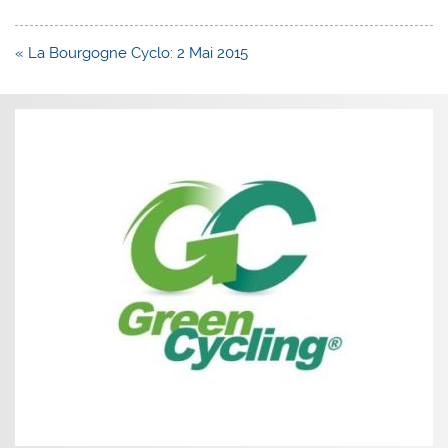
Navigation
« La Bourgogne Cyclo: 2 Mai 2015
de
l’article