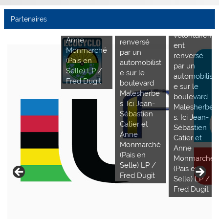
cycliste, a
Paul, un
s. Ici Jean-
été
cycliste, a
Sébastien
Partenaires
volontairem
été
Catier et
ent
volontairem
Anne
renversé
ent
Monmarché
par un
renversé
(Pais en
automobilist
par un
Selle) LP /
e sur le
automobilist
Fred Dugit
boulevard
e sur le
Malesherbe
boulevard
s. Ici Jean-
Malesherbe
Sébastien
s. Ici Jean-
Catier et
Sébastien
Anne
Catier et
Monmarché
Anne
(Pais en
Monmarché
Selle) LP /
(Pais en
Fred Dugit
Selle) LP /
Fred Dugit