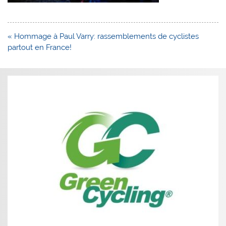
Navigation
« Hommage à Paul Varry: rassemblements de cyclistes
de
partout en France!
l’article