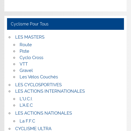
Cyclisme Pour Tous
LES MASTERS
Route
Piste
Cyclo Cross
VTT
Gravel
Les Vélos Couchés
LES CYCLOSPORTIVES
LES ACTIONS INTERNATIONALES
L’U.C.I.
Pais La
L’A.E.C
Madeleine à
LES ACTIONS NATIONALES
Paris (IX), le
16/10/2024
La F.F.C
L'
CYCLISME ULTRA