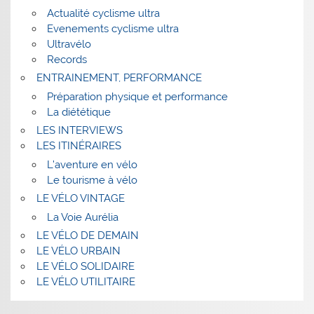
association
Actualité cyclisme ultra
"Paris en
Evenements cyclisme ultra
selle" rend
Ultravélo
hommage à
Records
la
Pais La
Madeleine à
ENTRAINEMENT, PERFORMANCE
Madeleine à
Pais La
l'un de ses
Paris (IX), le
Préparation physique et performance
Madeleine à
adhérents
16/10/2024
La diététique
Paris (IX), le
décédé la
L'
16/10/2024
LES INTERVIEWS
veille. La
association
L'
LES ITINÉRAIRES
victime
"Paris en
association
L’aventure en vélo
Paul, un
selle" rend
"Paris en
cycliste, a
Le tourisme à vélo
hommage à
selle" rend
été
la
LE VÉLO VINTAGE
hommage à
volontairem
Madeleine à
La Voie Aurélia
la
ent
l'un de ses
Madeleine à
LE VÉLO DE DEMAIN
renversé
adhérents
l'un de ses
LE VÉLO URBAIN
par un
décédé la
adhérents
LE VÉLO SOLIDAIRE
automobilist
veille. La
décédé la
LE VÉLO UTILITAIRE
e sur le
victime
veille. La
boulevard
Paul, un
victime
Malesherbe