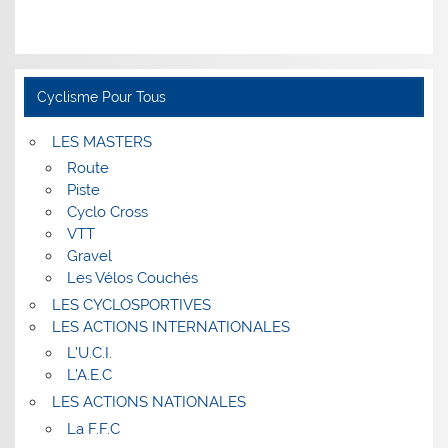
Cyclisme Pour Tous
LES MASTERS
Route
Piste
Cyclo Cross
VTT
Gravel
Les Vélos Couchés
LES CYCLOSPORTIVES
LES ACTIONS INTERNATIONALES
L’U.C.I.
L’A.E.C
LES ACTIONS NATIONALES
La F.F.C