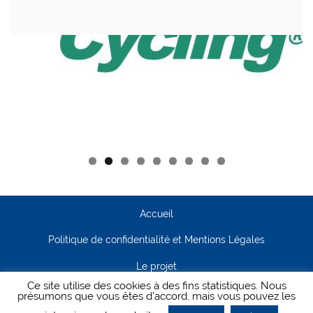
Accueil
Politique de confidentialité et Mentions Légales
Le projet
Ce site utilise des cookies à des fins statistiques. Nous
Contact
présumons que vous êtes d'accord, mais vous pouvez les