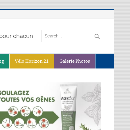
o pour chacun
ng
Vélo Horizon 21
Galerie Photos