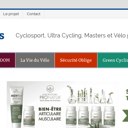
Le projet
Contact
s
Cyclosport, Ultra Cycling, Masters et Vél
ZOOM
La Vie du Vélo
Sécurité Oblige
Green Cycli