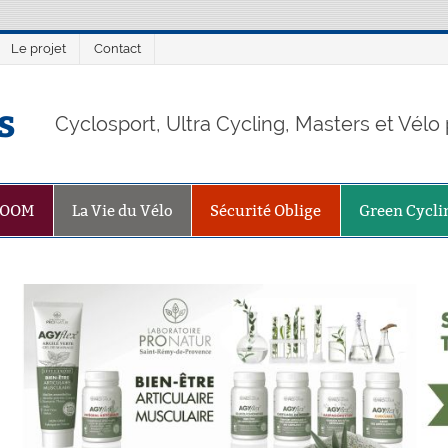
Le projet
Contact
s
Cyclosport, Ultra Cycling, Masters et Vél
ZOOM
La Vie du Vélo
Sécurité Oblige
Green Cycli