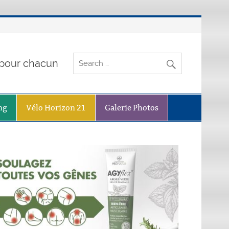
o pour chacun
ng
Vélo Horizon 21
Galerie Photos