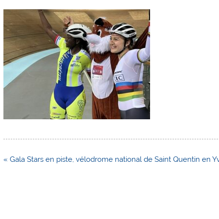
Navigation
« Gala Stars en piste, vélodrome national de Saint Quentin en Y
de
l’article