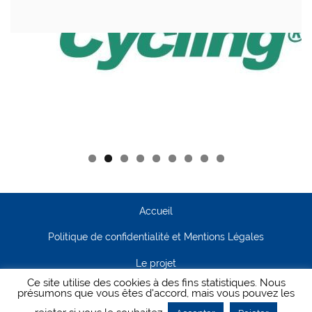
Accueil
Politique de confidentialité et Mentions Légales
Le projet
Ce site utilise des cookies à des fins statistiques. Nous
Contact
présumons que vous êtes d'accord, mais vous pouvez les