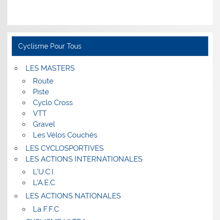
Cyclisme Pour Tous
LES MASTERS
Route
Piste
Cyclo Cross
VTT
Gravel
Les Vélos Couchés
LES CYCLOSPORTIVES
LES ACTIONS INTERNATIONALES
L’U.C.I.
L’A.E.C
LES ACTIONS NATIONALES
La F.F.C