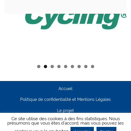
Accueil
Politique de confidentialité et Mentions Légales
Le projet
Ce site utilise des cookies à des fins statistiques. Nous
Contact
présumons que vous êtes d'accord, mais vous pouvez les