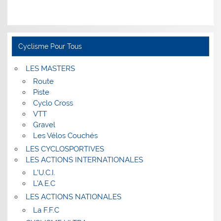
Cyclisme Pour Tous
LES MASTERS
Route
Piste
Cyclo Cross
VTT
Gravel
Les Vélos Couchés
LES CYCLOSPORTIVES
LES ACTIONS INTERNATIONALES
L’U.C.I.
L’A.E.C
LES ACTIONS NATIONALES
La F.F.C