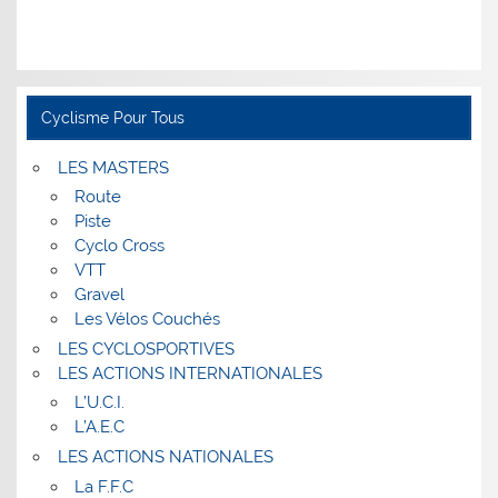
Cyclisme Pour Tous
LES MASTERS
Route
Piste
Cyclo Cross
VTT
Gravel
Les Vélos Couchés
LES CYCLOSPORTIVES
LES ACTIONS INTERNATIONALES
L’U.C.I.
L’A.E.C
LES ACTIONS NATIONALES
La F.F.C