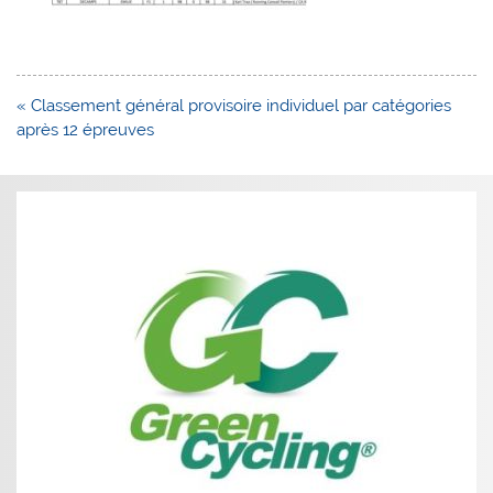
Navigation
« Classement général provisoire individuel par catégories
de
après 12 épreuves
l’article