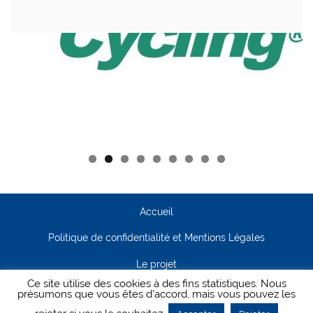
Accueil
Politique de confidentialité et Mentions Légales
Le projet
Ce site utilise des cookies à des fins statistiques. Nous
Contact
présumons que vous êtes d'accord, mais vous pouvez les