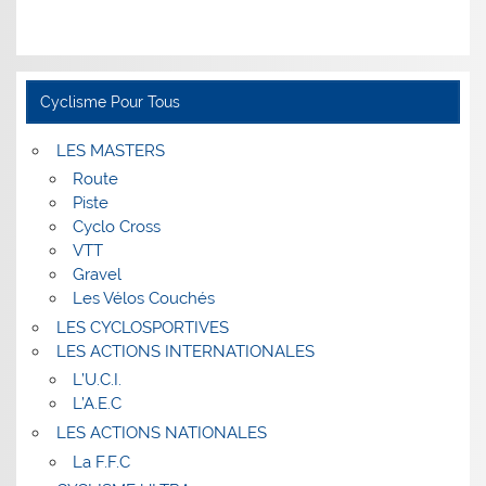
Cyclisme Pour Tous
LES MASTERS
Route
Piste
Cyclo Cross
VTT
Gravel
Les Vélos Couchés
LES CYCLOSPORTIVES
LES ACTIONS INTERNATIONALES
L’U.C.I.
L’A.E.C
LES ACTIONS NATIONALES
La F.F.C