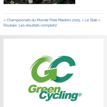
Navigation
« Championnats du Monde Piste Masters 2025, « Le Stab »
de
Roubaix: Les résultats complets!
l’article