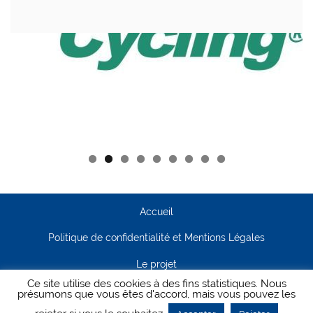
Accueil
Politique de confidentialité et Mentions Légales
Le projet
Ce site utilise des cookies à des fins statistiques. Nous
Contact
présumons que vous êtes d'accord, mais vous pouvez les