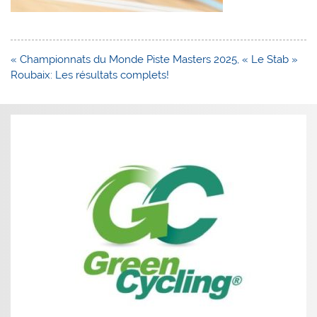
Navigation
« Championnats du Monde Piste Masters 2025, « Le Stab »
de
Roubaix: Les résultats complets!
l’article