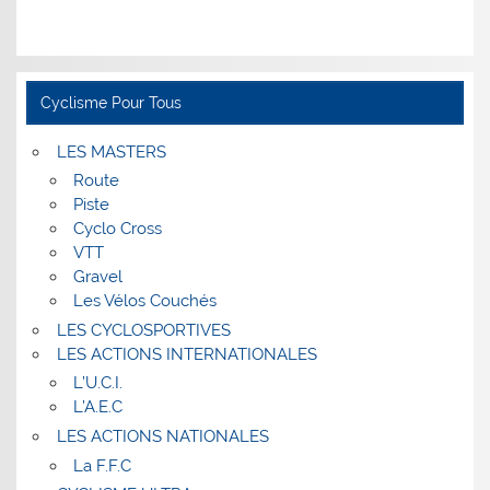
Cyclisme Pour Tous
LES MASTERS
Route
Piste
Cyclo Cross
VTT
Gravel
Les Vélos Couchés
LES CYCLOSPORTIVES
LES ACTIONS INTERNATIONALES
L’U.C.I.
L’A.E.C
LES ACTIONS NATIONALES
La F.F.C