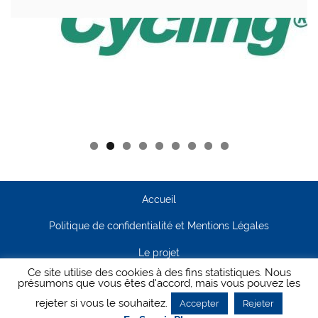
Accueil
Politique de confidentialité et Mentions Légales
Le projet
Ce site utilise des cookies à des fins statistiques. Nous
Contact
présumons que vous êtes d'accord, mais vous pouvez les
rejeter si vous le souhaitez.
Accepter
Rejeter
Creanet64
- Pour Cyclisme Pour Tous