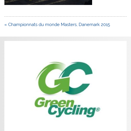
Navigation
« Championnats du monde Masters, Danemark 2015
de
l’article