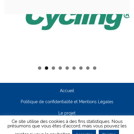
Accueil
Politique de confidentialité et Mentions Légales
Le projet
Ce site utilise des cookies à des fins statistiques. Nous
Contact
présumons que vous êtes d'accord, mais vous pouvez les