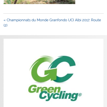
Navigation
« Championnats du Monde Granfondo UCI Albi 2017, Route
de
(2)
l’article