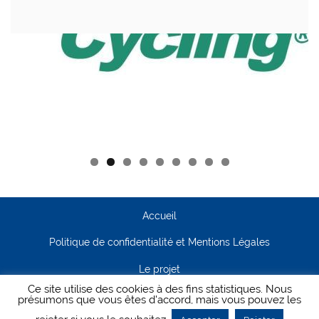
Accueil
Politique de confidentialité et Mentions Légales
Le projet
Ce site utilise des cookies à des fins statistiques. Nous
Contact
présumons que vous êtes d'accord, mais vous pouvez les