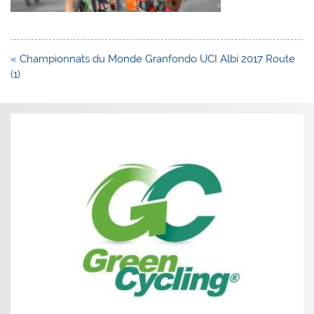
Navigation
« Championnats du Monde Granfondo UCI Albi 2017 Route
de
(1)
l’article