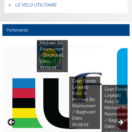
LE VÉLO UTILITAIRE
Gran Fondo
Linjeløb.
Partenaires
Foto: ©
Michael Bo
Rasmussen
/ Baghuset.
Dato:
01.09.24
Gran Fondo
Linjeløb.
Gran Fondo
Foto: ©
Linjeløb.
Michael Bo
Foto: ©
Rasmussen
Michael Bo
/ Baghuset.
Rasmussen
Dato:
/ Baghuset.
01.09.24
Dato: