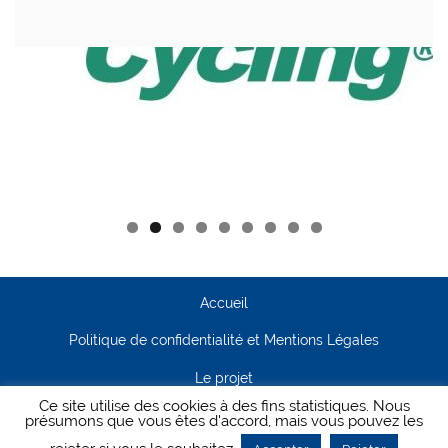
Accueil
Politique de confidentialité et Mentions Légales
Le projet
Ce site utilise des cookies à des fins statistiques. Nous
Contact
présumons que vous êtes d'accord, mais vous pouvez les