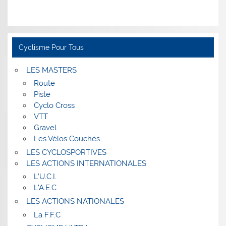
Cyclisme Pour Tous
LES MASTERS
Route
Piste
Cyclo Cross
VTT
Gravel
Les Vélos Couchés
LES CYCLOSPORTIVES
LES ACTIONS INTERNATIONALES
L’U.C.I.
L’A.E.C
LES ACTIONS NATIONALES
La F.F.C