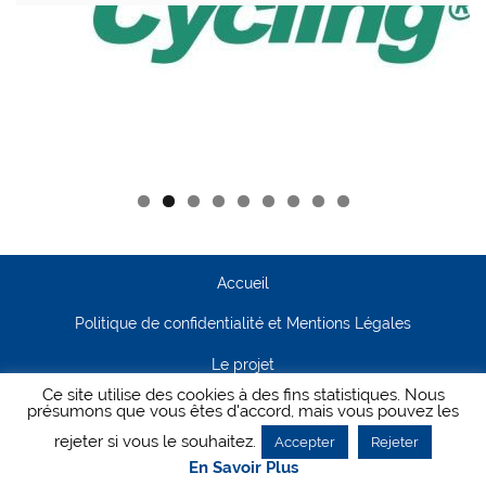
Accueil
Politique de confidentialité et Mentions Légales
Le projet
Ce site utilise des cookies à des fins statistiques. Nous
Contact
présumons que vous êtes d'accord, mais vous pouvez les
rejeter si vous le souhaitez.
Accepter
Rejeter
Creanet64
- Pour Cyclisme Pour Tous
En Savoir Plus