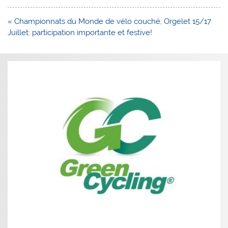
Navigation
« Championnats du Monde de vélo couché, Orgelet 15/17
de
Juillet: participation importante et festive!
l’article