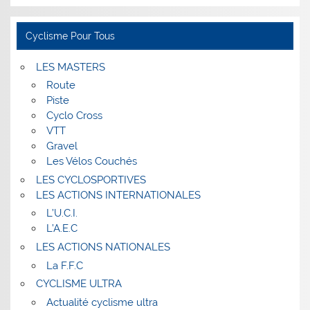
Cyclisme Pour Tous
LES MASTERS
Route
Piste
Cyclo Cross
VTT
Gravel
Les Vélos Couchés
LES CYCLOSPORTIVES
LES ACTIONS INTERNATIONALES
L’U.C.I.
L’A.E.C
LES ACTIONS NATIONALES
La F.F.C
CYCLISME ULTRA
Actualité cyclisme ultra