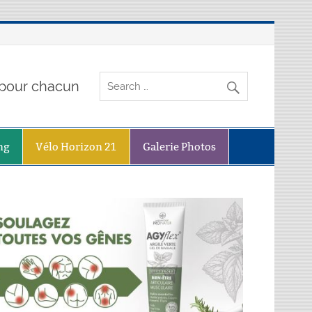
o pour chacun
ng
Vélo Horizon 21
Galerie Photos