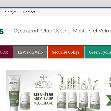
Le projet
Contact
s
Cyclosport, Ultra Cycling, Masters et Vél
ZOOM
La Vie du Vélo
Sécurité Oblige
Green Cycli