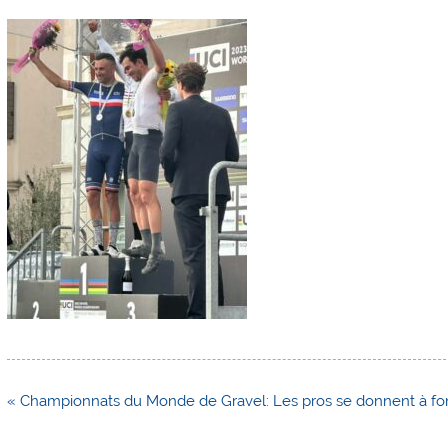
Navigation
« Championnats du Monde de Gravel: Les pros se donnent à fond
de
l’article