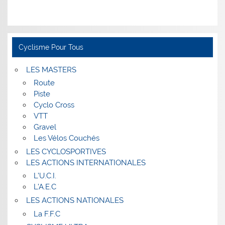
Cyclisme Pour Tous
LES MASTERS
Route
Piste
Cyclo Cross
VTT
Gravel
Les Vélos Couchés
LES CYCLOSPORTIVES
LES ACTIONS INTERNATIONALES
L’U.C.I.
L’A.E.C
LES ACTIONS NATIONALES
La F.F.C