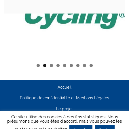
Accueil
Politique de confidentialité et Mentions Légales
Le projet
Ce site utilise des cookies à des fins statistiques. Nous
Contact
présumons que vous êtes d'accord, mais vous pouvez les