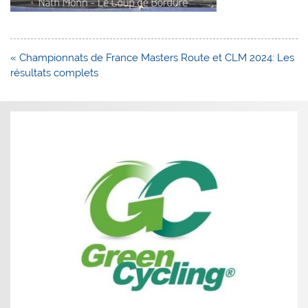
Navigation
« Championnats de France Masters Route et CLM 2024: Les
de
résultats complets
l’article