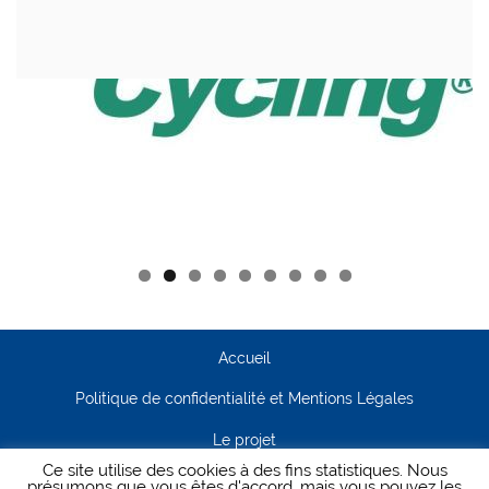
Accueil
Politique de confidentialité et Mentions Légales
Le projet
Ce site utilise des cookies à des fins statistiques. Nous
Contact
présumons que vous êtes d'accord, mais vous pouvez les