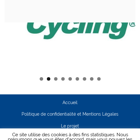
Accueil
Politique de confidentialité et Mentions Légales
Le projet
Ce site utilise des cookies à des fins statistiques. Nous
Contact
présumons que vous êtes d'accord, mais vous pouvez les