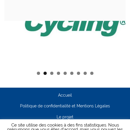
Accueil
Politique de confidentialité et Mentions Légales
Le projet
Ce site utilise des cookies à des fins statistiques. Nous
Contact
présumons que vous êtes d'accord, mais vous pouvez les