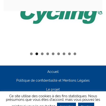
Accueil
Politique de confidentialité et Mentions Légales
Le projet
Ce site utilise des cookies à des fins statistiques. Nous
Contact
présumons que vous êtes d'accord, mais vous pouvez les