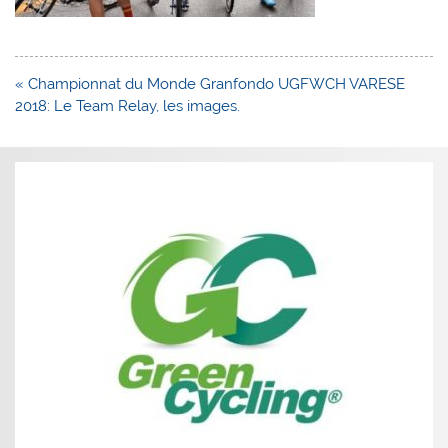
Navigation
« Championnat du Monde Granfondo UGFWCH VARESE
de
2018: Le Team Relay, les images.
l’article