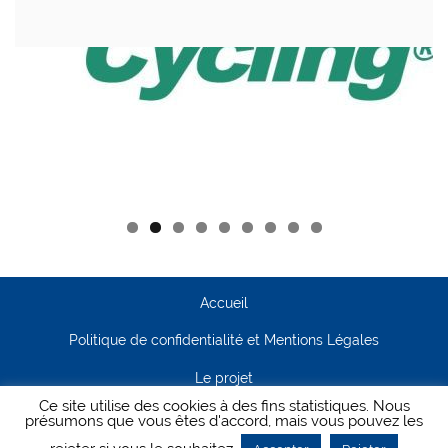
Accueil
Politique de confidentialité et Mentions Légales
Le projet
Ce site utilise des cookies à des fins statistiques. Nous
Contact
présumons que vous êtes d'accord, mais vous pouvez les