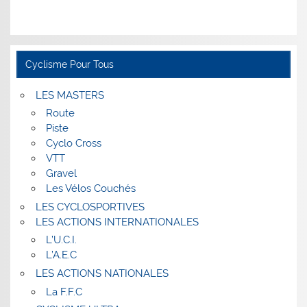
Cyclisme Pour Tous
LES MASTERS
Route
Piste
Cyclo Cross
VTT
Gravel
Les Vélos Couchés
LES CYCLOSPORTIVES
LES ACTIONS INTERNATIONALES
L’U.C.I.
L’A.E.C
LES ACTIONS NATIONALES
La F.F.C