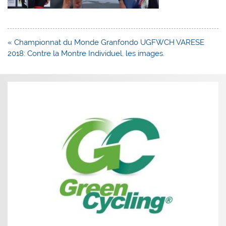
Navigation
« Championnat du Monde Granfondo UGFWCH VARESE
de
2018: Contre la Montre Individuel, les images.
l’article