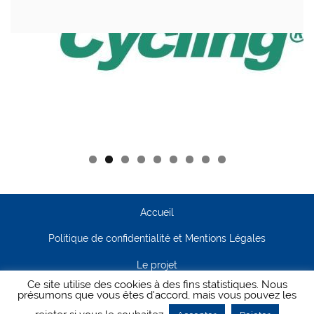
Accueil
Politique de confidentialité et Mentions Légales
Le projet
Ce site utilise des cookies à des fins statistiques. Nous
Contact
présumons que vous êtes d'accord, mais vous pouvez les