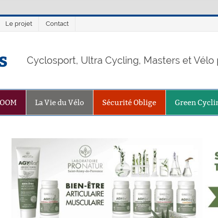
Le projet
Contact
s
Cyclosport, Ultra Cycling, Masters et Vél
ZOOM
La Vie du Vélo
Sécurité Oblige
Green Cycli