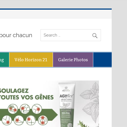
o pour chacun
ng
Vélo Horizon 21
Galerie Photos