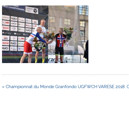
Navigation
« Championnat du Monde Granfondo UGFWCH VARESE 2018: Contr
de
l’article