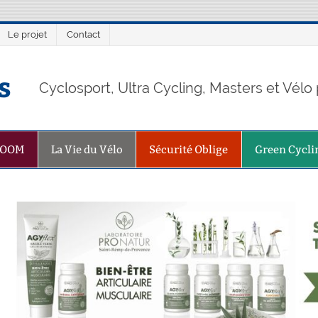
Le projet
Contact
s
Cyclosport, Ultra Cycling, Masters et Vél
ZOOM
La Vie du Vélo
Sécurité Oblige
Green Cycli