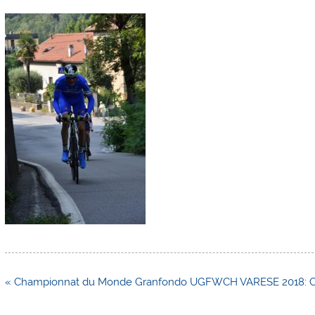
Navigation
« Championnat du Monde Granfondo UGFWCH VARESE 2018: Contr
de
l’article