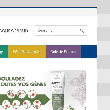
o pour chacun
ng
Vélo Horizon 21
Galerie Photos