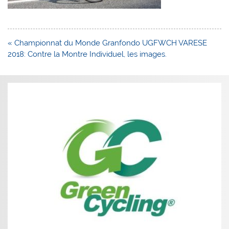
Navigation
« Championnat du Monde Granfondo UGFWCH VARESE
de
2018: Contre la Montre Individuel, les images.
l’article