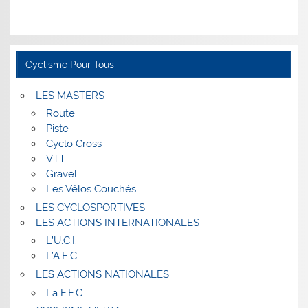
Cyclisme Pour Tous
LES MASTERS
Route
Piste
Cyclo Cross
VTT
Gravel
Les Vélos Couchés
LES CYCLOSPORTIVES
LES ACTIONS INTERNATIONALES
L’U.C.I.
L’A.E.C
LES ACTIONS NATIONALES
La F.F.C