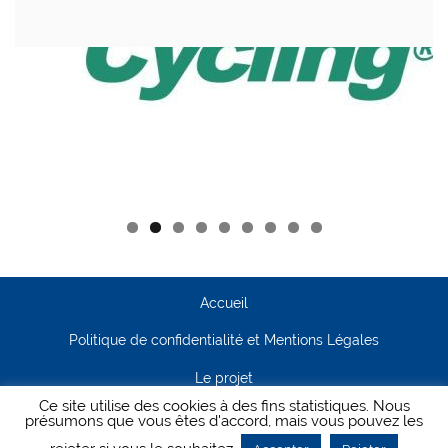
Accueil
Politique de confidentialité et Mentions Légales
Le projet
Ce site utilise des cookies à des fins statistiques. Nous
Contact
présumons que vous êtes d'accord, mais vous pouvez les