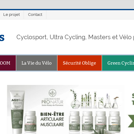
Le projet
Contact
s
Cyclosport, Ultra Cycling, Masters et Vél
ZOOM
La Vie du Vélo
Sécurité Oblige
Green Cycli