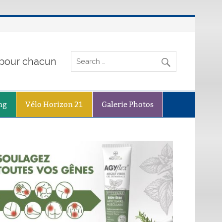
o pour chacun
ng
Vélo Horizon 21
Galerie Photos