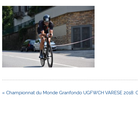
Navigation
« Championnat du Monde Granfondo UGFWCH VARESE 2018: Contr
de
l’article