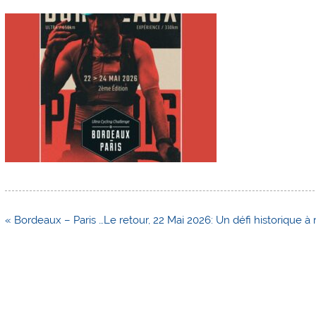
Navigation
« Bordeaux – Paris …Le retour, 22 Mai 2026: Un défi historique à 
de
l’article