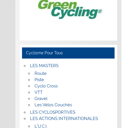
Cyclisme Pour Tous
LES MASTERS
Route
Piste
Cyclo Cross
VTT
Gravel
Les Vélos Couchés
LES CYCLOSPORTIVES
LES ACTIONS INTERNATIONALES
L’U.C.I.