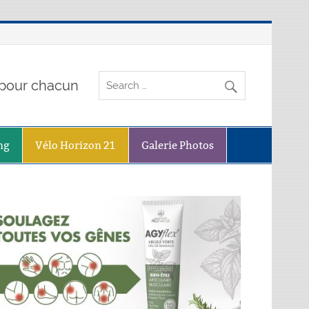
o pour chacun
ng
Vélo Horizon 21
Galerie Photos