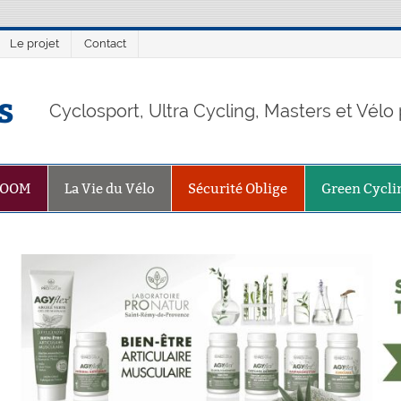
Le projet
Contact
s
Cyclosport, Ultra Cycling, Masters et Vél
ZOOM
La Vie du Vélo
Sécurité Oblige
Green Cycli